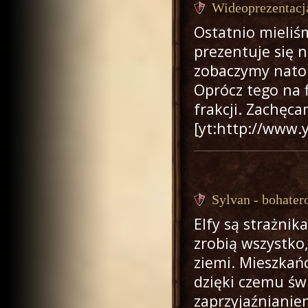
Wideoprezentacj
Ostatnio mieliśm
prezentuje się 
zobaczymy natomi
Oprócz tego na 
frakcji. Zachęca
[yt:http://www
Sylvan - bohater
Elfy są strażnik
zrobią wszystko
ziemi. Mieszkań
dzięki czemu św
zaprzyjaźnianie