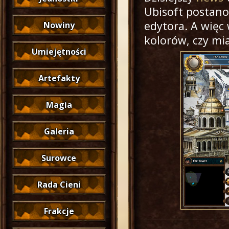
Ubisoft postan
edytora. A więc
Nowiny
kolorów, czy mi
Umiejętności
Artefakty
Magia
Galeria
Surowce
Rada Cieni
Frakcje