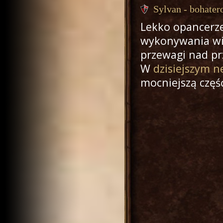
Sylvan - bohate
Lekko opancerze
wykonywania wi
przewagi nad pr
W
dzisiejszym n
mocniejszą
część