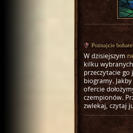
Poznajcie bohat
W dzisiejszym
n
kilku wybranych 
przeczytacie go 
biogramy. Jakby 
ofercie dołożym
czempionów. Pr
zwlekaj, czytaj 