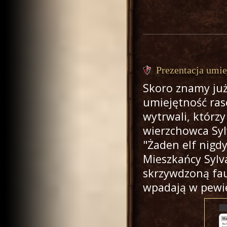
Prezentacja umie
Skoro znamy już
umiejętność raso
wytrwali, którz
wierzchowca Sy
"
Żaden elf nigd
Mieszkańcy Sylv
skrzywdzoną fau
wpadają w pewie