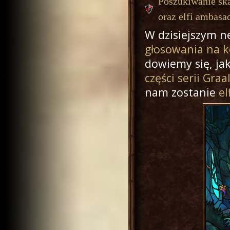
Poszukiwanie sk
oraz elfi ambasa
W dzisiejszym n
głosowania na k
dowiemy się, ja
części serii Graa
nam zostanie
el