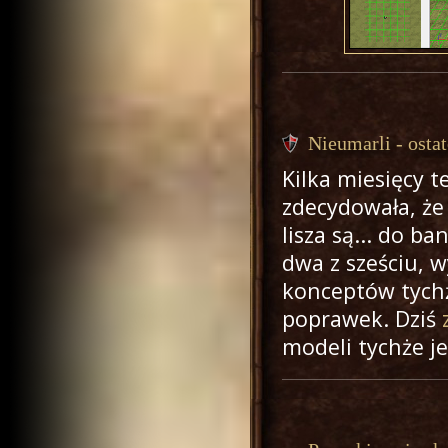
Nieumarli - osta
Kilka miesięcy
zdecydowała, że
lisza są... do b
dwa z sześciu, 
konceptów tych
poprawek. Dziś
modeli tychże j