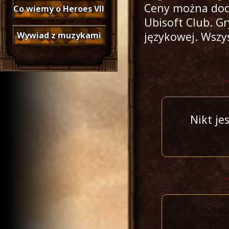
Ceny można dod
Co wiemy o Heroes VII
Ubisoft Club. Gr
językowej. Wszy
Wywiad z muzykami
Nikt je