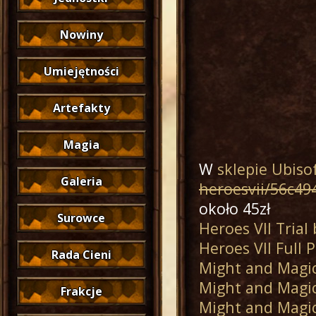
Nowiny
Umiejętności
Artefakty
Magia
W
sklepie Ubiso
Galeria
heroesvii/56c4
około 45zł
Surowce
Heroes VII Trial 
Heroes VII Full 
Rada Cieni
Might and Magic
Might and Magic 
Frakcje
Might and Magic