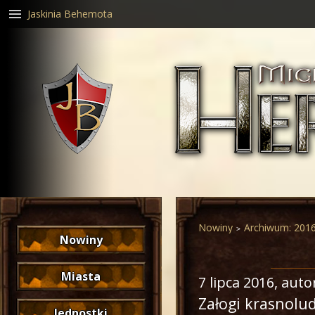
Jaskinia Behemota
Nowiny
Archiwum: 201
Nowiny
Miasta
7 lipca 2016
, auto
Załogi krasnolud
Jednostki