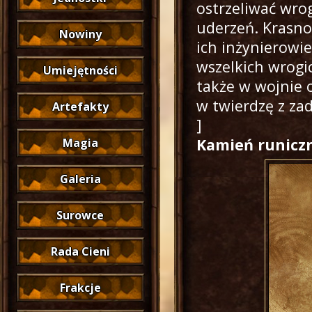
ostrzeliwać wrog
uderzeń. Krasno
Nowiny
ich inżynierowie
wszelkich wrogic
Umiejętności
także w wojnie o
w twierdzę z zad
Artefakty
]
Kamień runicz
Magia
Galeria
Surowce
Rada Cieni
Frakcje