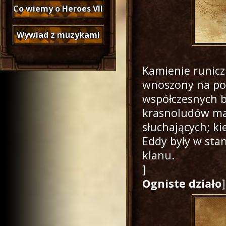
Co wiemy o Heroes VII
Wywiad z muzykami
Kamienie runicz
wnoszony na po
współczesnych b
krasnoludów ma
słuchających; k
Eddy były w sta
klanu.
]
Ogniste działo
]