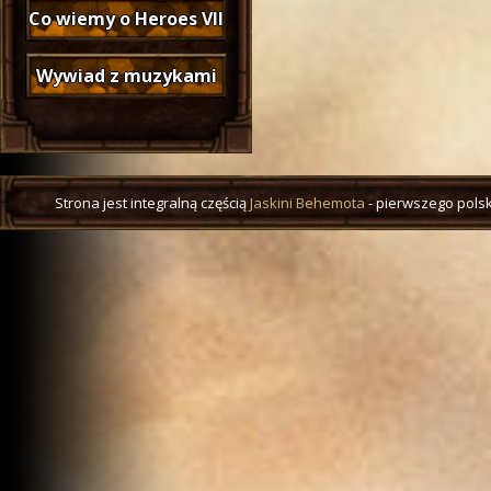
Co wiemy o Heroes VII
Wywiad z muzykami
Strona jest integralną częścią
Jaskini Behemota
- pierwszego polsk